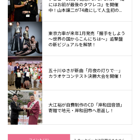
にはお前が最後のタワレコ』を開催
中！山本譲二が74歳にして人生初の...
東京力車が来年1月発売「握手をしよう
～世界の国からこんにちは～」追撃盤
の新ビジュアルを解禁！
五十川ゆきが新曲「月夜の灯りで…」
カラオケコンテスト決勝大会を開催！
大江裕が自費制作のCD「岸和田音頭」
寄贈で地元・岸和田市へ恩返し！
コメント ( 0 )
トラックバックは利用できません。