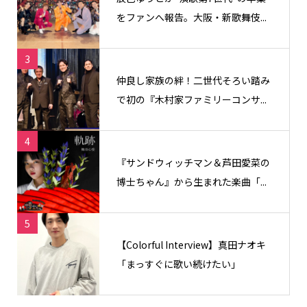
をファンへ報告。大阪・新歌舞伎...
3
仲良し家族の絆！二世代そろい踏み
で初の『木村家ファミリーコンサ...
4
『サンドウィッチマン＆芦田愛菜の
博士ちゃん』から生まれた楽曲「...
5
【Colorful Interview】真田ナオキ
「まっすぐに歌い続けたい」