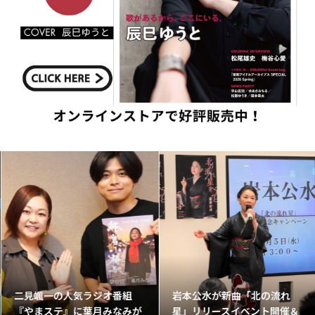
二見颯一の人気ラジオ番組
岩本公水が新曲「北の流れ
『やまステ』に葉月みなみが
星」リリースイベント開催＆