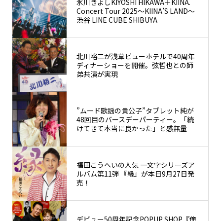
氷川きよしKIYOSHI HIKAWA＋KIINA.
Concert Tour 2025〜KIINA’S LAND〜
渋谷 LINE CUBE SHIBUYA
北川裕二が浅草ビューホテルで40周年
ディナーショーを開催。弦哲也との師
弟共演が実現
”ムード歌謡の貴公子”タブレット純が
48回目のバースデーパーティー。「続
けてきて本当に良かった」と感無量
福田こうへいの人気 一文字シリーズア
ルバム第11弾 『縁』が本日9月27日発
売！
デビュー50周年記念POPUP SHOP『俺