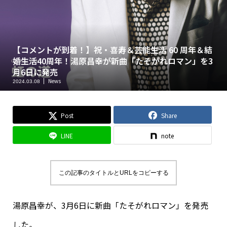
【コメントが到着！】祝・喜寿＆芸能生活 60 周年＆結
婚生活40周年！湯原昌幸が新曲「たそがれロマン」を3
月6日に発売
News
2024.03.08
Post
Share
LINE
note
この記事のタイトルとURLをコピーする
湯原昌幸が、3月6日に新曲「たそがれロマン」を発売
した。