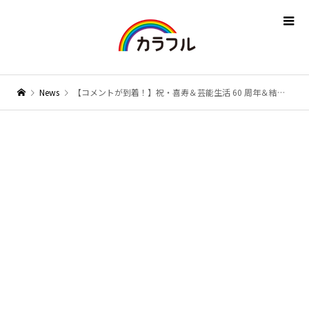
News
【コメントが到着！】祝・喜寿＆芸能生活 60 周年＆結婚生活40周年！湯原昌幸が新曲「たそがれロマン」を3月6日に発売