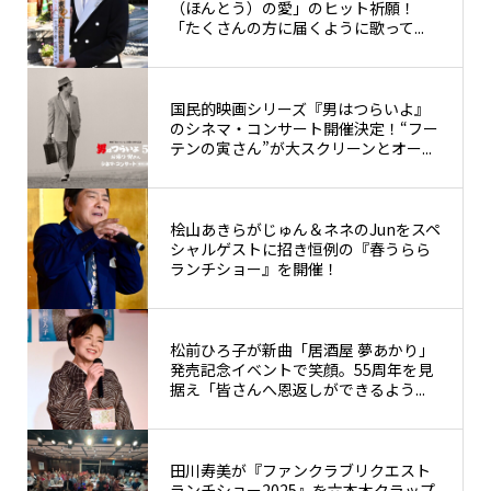
（ほんとう）の愛」のヒット祈願！
「たくさんの方に届くように歌って...
国民的映画シリーズ『男はつらいよ』
のシネマ・コンサート開催決定！“フー
テンの寅さん”が大スクリーンとオー...
桧山あきらがじゅん＆ネネのJunをスペ
シャルゲストに招き恒例の『春うらら
ランチショー』を開催！
松前ひろ子が新曲「居酒屋 夢あかり」
発売記念イベントで笑顔。55周年を見
据え「皆さんへ恩返しができるよう...
田川寿美が『ファンクラブリクエスト
ランチショー2025』を六本木クラップ