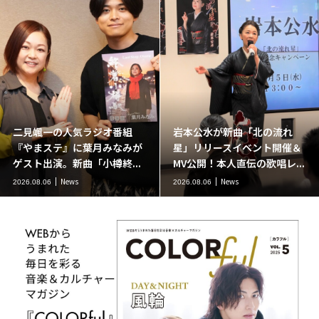
二見颯一の人気ラジオ番組
岩本公水が新曲「北の流れ
『やまステ』に葉月みなみが
星」リリースイベント開催＆
ゲスト出演。新曲「小樽終...
MV公開！本人直伝の歌唱レ...
News
News
2026.08.06
2026.08.06