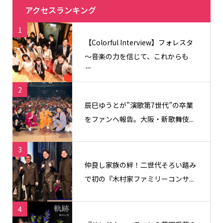
アクセスランキング
1
【Colorful Interview】フォレスタ
〜音楽の力を信じて、これからも
信...
2
辰巳ゆうとが”演歌第7世代”の卒業
をファンへ報告。大阪・新歌舞伎...
3
仲良し家族の絆！二世代そろい踏み
で初の『木村家ファミリーコンサ...
4