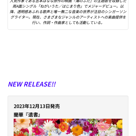
人気作家である吉本ばなな原作の映画『海のふた』の主題歌を収録した
両A面シングル「ねがいうた／はじまり色」でメジャーデビュー。以
降、透明感あふれる歌声と唯一無二な音楽の世界が注目のシンガーソン
グライター。現在、さまざまなジャンルのアーティストへの楽曲提供を
行い、作詞・作曲家としても活動している。
NEW RELEASE!!
2023年12月13日発売
蘭華『遺書』