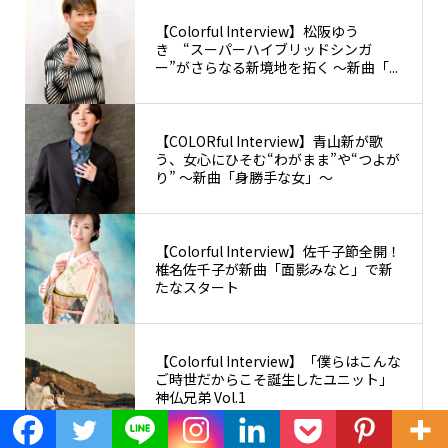
【Colorful Interview】松阪ゆう
き “スーパーハイブリッドシンガ
ー”がさらなる新境地を拓く 〜新曲「...
【COLORful Interview】青山新が歌
う、女心にひそむ“わがまま”や“つよが
り” 〜新曲「身勝手な女」〜
【Colorful Interview】佐千子節全開！
椎名佐千子が新曲「面影みなと」で新
たなスタート
【Colorful Interview】「僕らはこんな
ご時世だからこそ誕生したユニット」
神仏兄弟 Vol.1