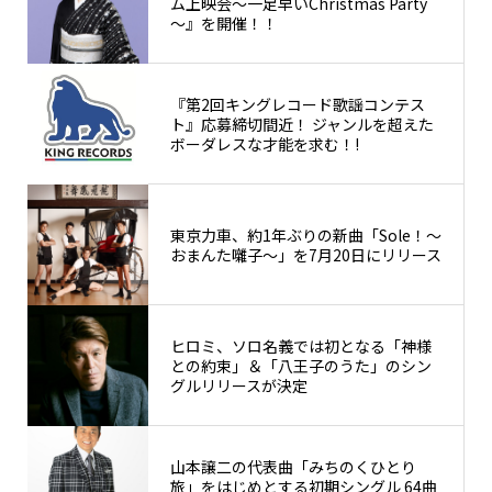
ム上映会～一足早いChristmas Party
～』を開催！！
『第2回キングレコード歌謡コンテス
ト』応募締切間近！ ジャンルを超えた
ボーダレスな才能を求む！!
東京力車、約1年ぶりの新曲「Sole！～
おまんた囃子～」を7月20日にリリース
ヒロミ、ソロ名義では初となる「神様
との約束」＆「八王子のうた」のシン
グルリリースが決定
山本譲二の代表曲「みちのくひとり
旅」をはじめとする初期シングル 64曲