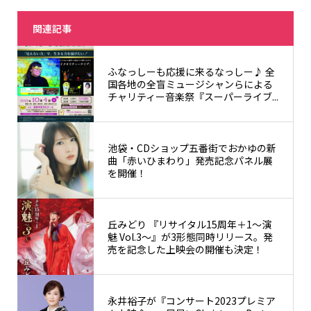
関連記事
ふなっしーも応援に来るなっしー♪ 全
国各地の全盲ミュージシャンらによる
チャリティー音楽祭『スーパーライブ...
池袋・CDショップ五番街でおかゆの新
曲「赤いひまわり」発売記念パネル展
を開催！
丘みどり 『リサイタル15周年＋1～演
魅 Vol.3～』が3形態同時リリース。発
売を記念した上映会の開催も決定！
永井裕子が『コンサート2023プレミア