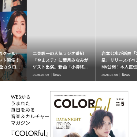
二見颯一の人気ラジオ番組
岩本公水が新曲「北の流れ
『やまステ』に葉月みなみが
星」リリースイベント開催＆
ゲスト出演。新曲「小樽終...
MV公開！本人直伝の歌唱レ...
News
News
2026.08.06
2026.08.06