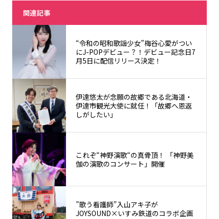
関連記事
“令和の昭和歌謡少女”梅谷心愛がつい
にJ-POPデビュー？！デビュー記念日7
月5日に配信リリース決定！
伊達悠太が念願の故郷である北海道・
伊達市観光大使に就任！「故郷へ恩返
しがしたい」
これぞ“神野演歌“の真骨頂！ 「神野美
伽の演歌のコンサート」開催
”歌う看護師”入山アキ子が
JOYSOUND×いすみ鉄道のコラボ企画