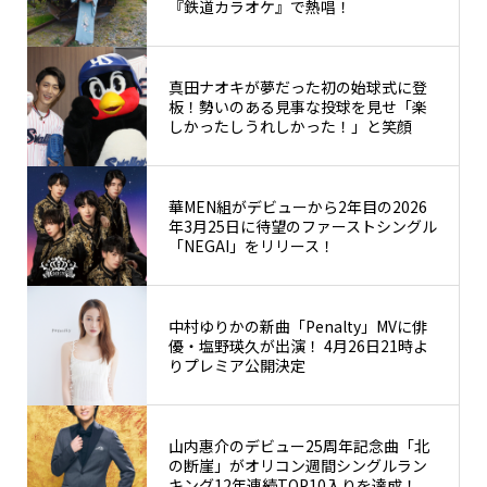
『鉄道カラオケ』で熱唱！
真田ナオキが夢だった初の始球式に登
板！勢いのある見事な投球を見せ「楽
しかったしうれしかった！」と笑顔
華MEN組がデビューから2年目の2026
年3月25日に待望のファーストシングル
「NEGAI」をリリース！
中村ゆりかの新曲「Penalty」MVに俳
優・塩野瑛久が出演！ 4月26日21時よ
りプレミア公開決定
山内惠介のデビュー25周年記念曲「北
の断崖」がオリコン週間シングルラン
キング12年連続TOP10入りを達成！