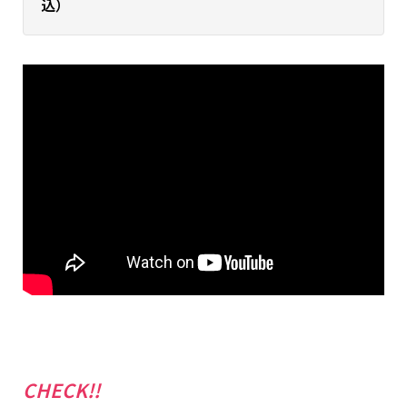
込）
CHECK!!