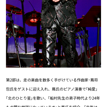
第2部は、走の楽曲を数多く手がけている作曲家･蔦将
包氏をゲストに迎え入れ、蔦氏のピアノ演奏で｢純愛｣
｢北のひとり星｣を歌い、｢船村先生の弟子時代より24年