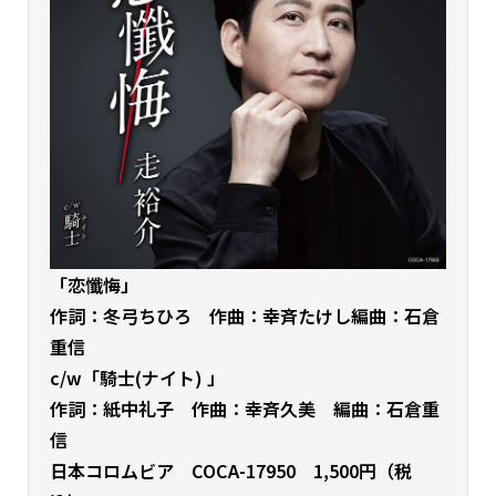
「恋懺悔
」
作詞：冬弓ちひろ
作曲：幸斉たけし
編曲：石倉
重信
c/w「騎士(ナイト) 」
作詞：紙中礼子
作曲：幸斉久美
編曲：石倉重
信
日本コロムビア COCA-17950 1,500円（税