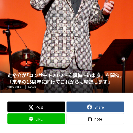
走裕介が｢コンサート2022～恋懺悔～in東京」を開催。
「来年の15周年に向けてこれからも精進します」
News
2022.08.25
Post
Share
LINE
note