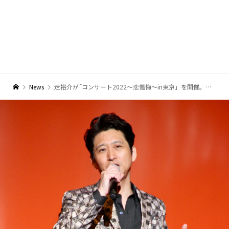
News
走裕介が｢コンサート2022～恋懺悔～in東京」を開催。「来年の15周年に向けてこれからも精進します」