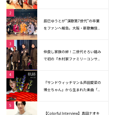
2
辰巳ゆうとが”演歌第7世代”の卒業
をファンへ報告。大阪・新歌舞伎...
3
仲良し家族の絆！二世代そろい踏み
で初の『木村家ファミリーコンサ...
4
『サンドウィッチマン＆芦田愛菜の
博士ちゃん』から生まれた楽曲「...
5
【Colorful Interview】真田ナオキ