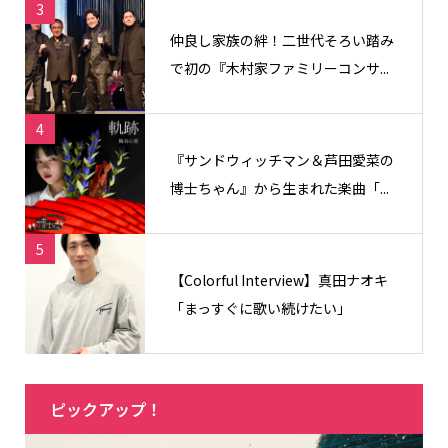
3
仲良し家族の絆！二世代そろい踏み
で初の『木村家ファミリーコンサ...
4
『サンドウィッチマン＆芦田愛菜の
博士ちゃん』から生まれた楽曲「...
5
【Colorful Interview】真田ナオキ
「まっすぐに歌い続けたい」
ピックアップ！