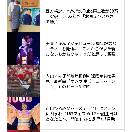
西方裕之、MVのYouTube再生数が68万
回突破！ 2023年も「おまえひとりさ」
で勝負
美貴じゅん子がデビュー25周年記念パ
ーティーを開催。「これからがまた新
たないちからの始まりだと思って頑張...
入山アキ子が毎年恒例の達磨奉納を実
施。最新曲「ザンザ岬（ニューバージ
ョン）」のヒット祈願も
山口ひろみがバースデー当日にファン
に囲まれ『163フェス Vol.2 〜誕生日は
あなたと〜』開催！ ひと足早く7月発...