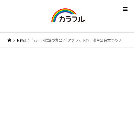
News
“ムード歌謡の貴公子”タブレット純、浅草公会堂でのリサイタルを開催！ 満員のファン1000人を前に昭和の名曲など全30曲を熱唱