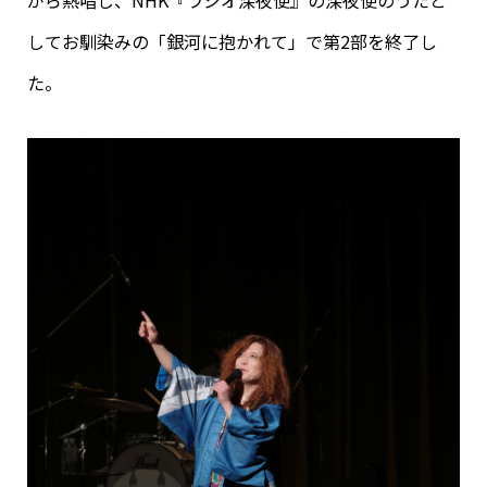
がら熱唱し、NHK『ラジオ深夜便』の深夜便のうたと
してお馴染みの「銀河に抱かれて」で第2部を終了し
た。