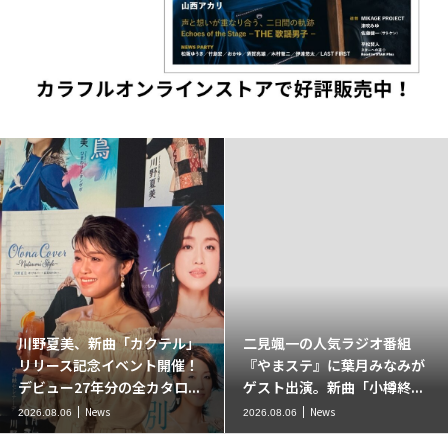
川野夏美、新曲「カクテル」
二見颯一の人気ラジオ番組
リリース記念イベント開催！
『やまステ』に葉月みなみが
デビュー27年分の全カタロ...
ゲスト出演。新曲「小樽終...
News
News
2026.08.06
2026.08.06