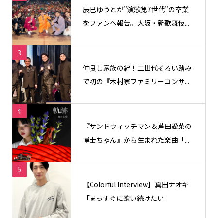
辰巳ゆうとが”演歌第7世代”の卒業
をファンへ報告。大阪・新歌舞伎...
3
仲良し家族の絆！二世代そろい踏み
で初の『木村家ファミリーコンサ...
4
『サンドウィッチマン＆芦田愛菜の
博士ちゃん』から生まれた楽曲「...
5
【Colorful Interview】真田ナオキ
「まっすぐに歌い続けたい」