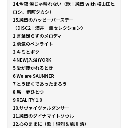
14.今夜 涙じゃ帰れない（歌：純烈 with 横山田ヒ
ロシ、港町タカシ）
15.純烈のハッピーバースデー
〈DISC2：酒井一圭セレクション〉
1.言葉足らずのメロディ
2.勇気のペンライト
3.キミとボク
4.NEW(入浴)YORK
5.愛が裁かれるとき
6.We are SAUNNER
7.とうほくであったまろう
8.馬…夢ひとつ
9.REALITY 1.0
10.サヴァイヴァルダンサー
11.純烈のダイナマイトソウル
12.心のままに（歌：純烈＆前川 清）