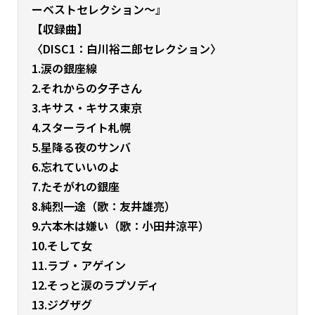
ーベストセレクション～』
【収録曲】
〈DISC1：白川裕二郎セレクション〉
1.涙の銀座線
2.それからの夕子さん
3.キサス・キサス東京
4.スターライト札幌
5.星降る夜のサンバ
6.忘れていいのよ
7.たそがれの銀座
8.純烈一途（歌：友井雄亮）
9.六本木は嫌い（歌：小田井涼平）
10.そして女
11.ラブ・アゲイン
12.そっと涙のラプソディ
13.ジグザグ