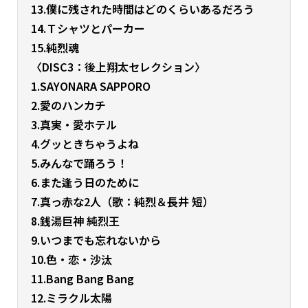
13.僕に残された時間はどのくらいあるだろう
14.Ｔシャツとパーカー
15.純烈魂
〈DISC3：後上翔太セレクション〉
1.SAYONARA SAPPORO
2.愛のハンカチ
3.真実・愛ホテル
4.グッときちゃうよね
5.みんなで踊ろう！
6.また逢う日のために
7.真っ赤な2人（歌：純烈＆長井 短）
8.銭湯巨神 純烈王
9.いつまでも忘れないから
10.色・恋・沙汰
11.Bang Bang Bang
12.ミラクル太陽