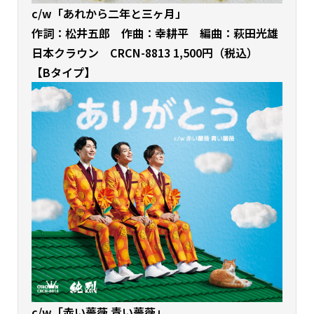
c/w「あれから二年と三ヶ月」
作詞：松井五郎 作曲：幸耕平 編曲：萩田光雄
日本クラウン CRCN-8813 1,500円（税込）
【Bタイプ】
c/w「赤い薔薇 青い薔薇」