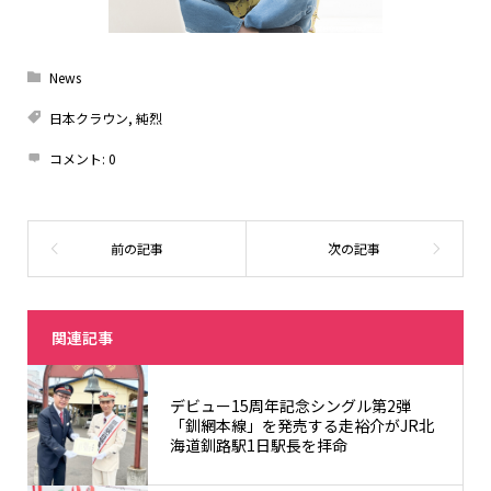
News
日本クラウン
,
純烈
コメント:
0
関連記事
デビュー15周年記念シングル第2弾
「釧網本線」を発売する走裕介がJR北
海道釧路駅1日駅長を拝命