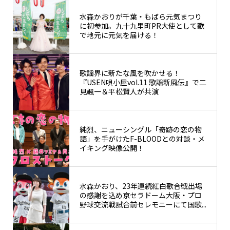
水森かおりが千葉・もばら元気まつり
に初参加。九十九里町PR大使として歌
で地元に元気を届ける！
歌謡界に新たな風を吹かせる！
『USEN唄小屋vol.11 歌謡新風伝』で二
見颯一＆平松賢人が共演
純烈、ニューシングル「奇跡の恋の物
語」を手がけたF-BLOODとの対談・メ
イキング映像公開！
水森かおり、23年連続紅白歌合戦出場
の感謝を込め京セラドーム大阪・プロ
野球交流戦試合前セレモニーにて国歌...