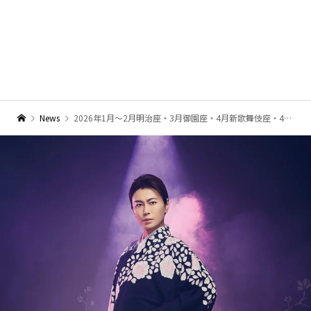
News
2026年1月～2月明治座・3月御園座・4月新歌舞伎座・4月博多座『氷川きよし特別公演』公演決定！！