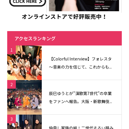
アクセスランキング
1
【Colorful Interview】フォレスタ
〜音楽の力を信じて、これからも...
2
辰巳ゆうとが”演歌第7世代”の卒業
をファンへ報告。大阪・新歌舞伎...
3
仲良し家族の絆！二世代そろい踏み