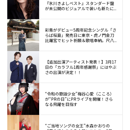
『氷川きよしベスト』スタンダード盤
が未公開のビジュアルで装いも新たに...
彩青がデビュー5周年記念シングル「さ
らば桜島」発売日に東京・虎ノ門金刀
比羅宮でヒット祈願＆歌唱奉納。尺八...
【追加出演アーティスト発表！】3月17
日の「カラフル1周年感謝祭」にはやぶ
さの出演が決定！！
“令和の歌謡少女”梅谷心愛（こころ）
が“PRの日”にPRライブを開催！さら
なる飛躍を目指す
“ご当地ソングの女王”水森かおりの