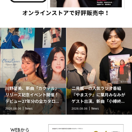
川野夏美、新曲「カクテル」
二見颯一の人気ラジオ番組
リリース記念イベント開催！
『やまステ』に葉月みなみが
デビュー27年分の全カタロ...
ゲスト出演。新曲「小樽終...
News
News
2026.08.06
2026.08.06