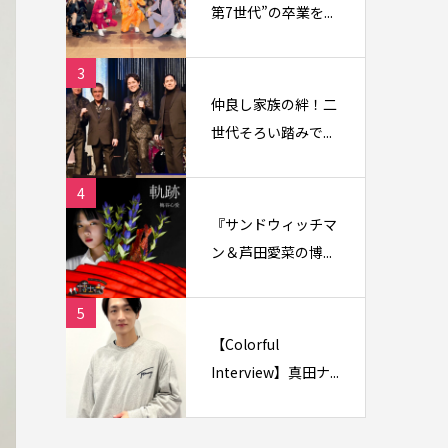
第7世代”の卒業を...
3
仲良し家族の絆！二
世代そろい踏みで...
4
『サンドウィッチマ
ン＆芦田愛菜の博...
5
【Colorful
Interview】真田ナ...