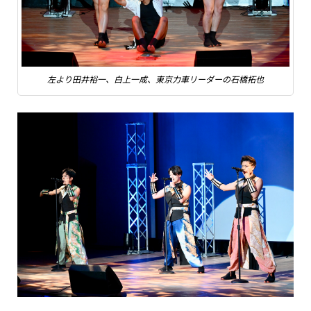
左より田井裕一、白上一成、東京力車リーダーの石橋拓也