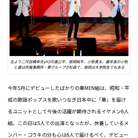
左より二代目橋幸夫yH2の進公平、徳岡純平、小牧勇太。最年長の小牧
と進は所属事務所・夢グループの社員で、徳岡は大学院生でもある
今年5月にデビューしたばかりの華MEN組は、昭和・平
成の歌謡ポップスを歌いつなぎ日本中に「華」を届け
るユニットとして今後の活躍が期待されるイケメン6人
組。この日は5人での出演となったが、休養しているメ
ンバー・コウキの分も心は6人で届けるべく、デビュー