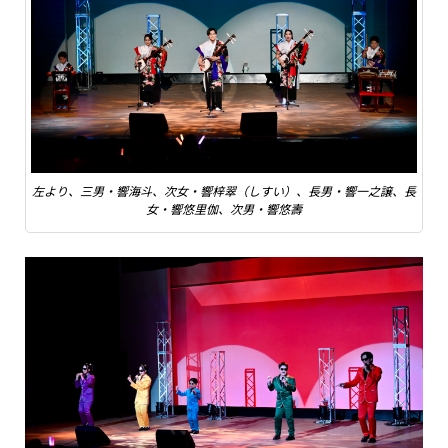
左より、三男・響海斗、次女・響梓翠（しすい）、長男・響一之譲、長
女・響悠里伽、次男・響悠壽