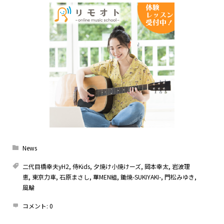
News
二代目橋幸夫yH2
,
侍Kids
,
夕焼け小焼けーズ
,
岡本幸太
,
岩波理
恵
,
東京力車
,
石原まさし
,
華MEN組
,
鋤焼-SUKIYAKI-
,
門松みゆき
,
風輪
コメント:
0