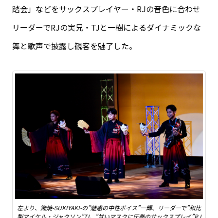
踏会」などをサックスプレイヤー・RJの音色に合わせ
リーダーでRJの実兄・TJと一樹によるダイナミックな
舞と歌声で披露し観客を魅了した。
左より、鋤焼-SUKIYAKI-の”魅惑の中性ボイス”一輝、リーダーで”和比
製マイケル・ジャクソン”TJ、”甘いマスクに圧巻のサックスプレイ”RJ