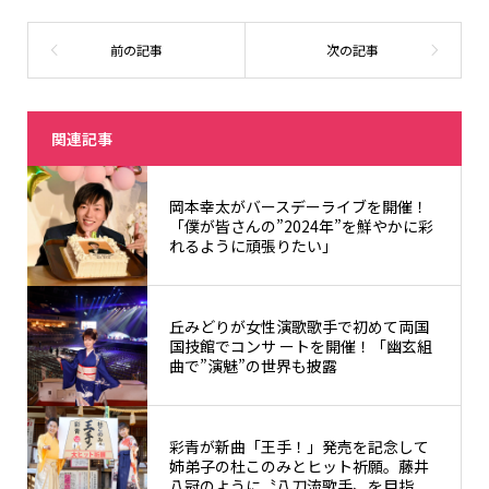
関連記事
岡本幸太がバースデーライブを開催！
「僕が皆さんの”2024年”を鮮やかに彩
れるように頑張りたい」
丘みどりが女性演歌歌手で初めて両国
国技館でコンサ ートを開催！「幽玄組
曲で”演魅”の世界も披露
彩青が新曲「王手！」発売を記念して
姉弟子の杜このみとヒット祈願。藤井
八冠のように〝八刀流歌手〟を目指...