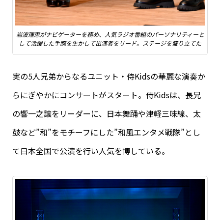
岩波理恵がナビゲーターを務め、人気ラジオ番組のパーソナリティーと
して活躍した手腕を生かして出演者をリード。ステージを盛り立てた
実の5人兄弟からなるユニット・侍Kidsの華麗な演奏か
らにぎやかにコンサートがスタート。侍Kidsは、長兄
の響一之譲をリーダーに、日本舞踊や津軽三味線、太
鼓など”和”をモチーフにした”和風エンタメ戦隊”とし
て日本全国で公演を行い人気を博している。