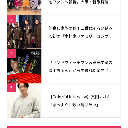
をファンへ報告。大阪・新歌舞伎...
3
仲良し家族の絆！二世代そろい踏み
で初の『木村家ファミリーコンサ...
4
『サンドウィッチマン＆芦田愛菜の
博士ちゃん』から生まれた楽曲「...
5
【Colorful Interview】真田ナオキ
「まっすぐに歌い続けたい」