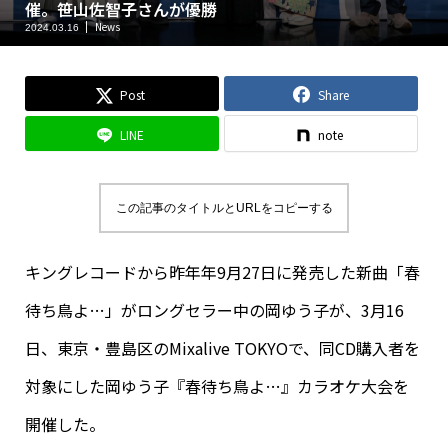
催。笹山佐智子さんが優勝
News
2024.03.16
Post
Share
LINE
note
この記事のタイトルとURLをコピーする
キングレコードから昨年年9月27日に発売した新曲「春
待ち鳥よ…」がロングセラー中の岡ゆう子が、3月16
日、東京・豊島区のMixalive TOKYOで、同CD購入者を
対象にした岡ゆう子『春待ち鳥よ…』カラオケ大会を
開催した。