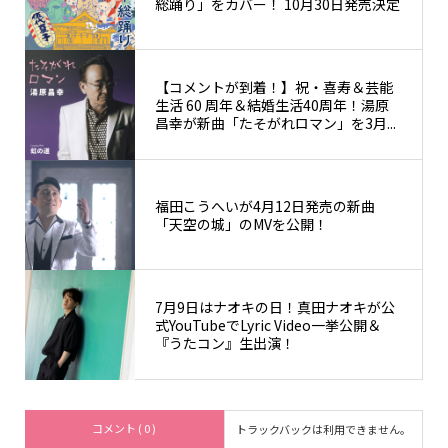
総踊り」をカバー！ 10月30日発売決定
【コメントが到着！】祝・喜寿＆芸能
生活 60 周年＆結婚生活40周年！湯原
昌幸が新曲「たそがれロマン」を3月...
福田こうへいが4月12日発売の新曲
「天空の城」のMVを公開！
7月9日はナオキの日！真田ナオキが公
式YouTubeでLyric Video一挙公開＆
『うたコン』生出演！
コメント ( 0 )
トラックバックは利用できません。