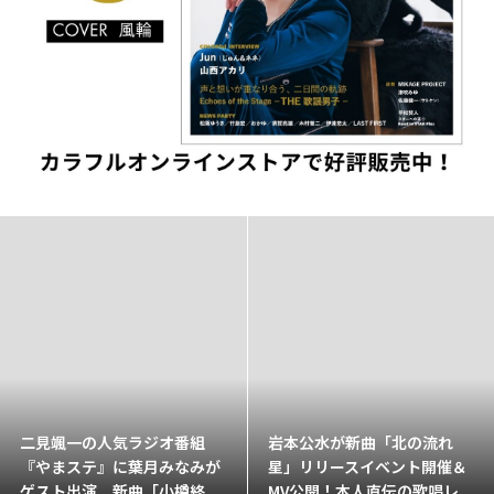
二見颯一の人気ラジオ番組
岩本公水が新曲「北の流れ
『やまステ』に葉月みなみが
星」リリースイベント開催＆
ゲスト出演。新曲「小樽終...
MV公開！本人直伝の歌唱レ...