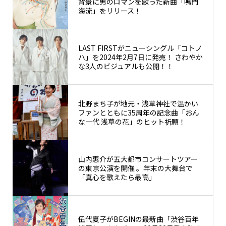
背景に男のロマンを歌った新曲「鳴門
海流」をリリース！
LAST FIRSTがニューシングル「コトノ
ハ」を2024年2月7日に発売！ さわやか
な3人のビジュアルも公開！！
北野まち子が地元・浅草神社で温かい
ファンとともに35周年の記念曲「おん
な一代 浅草の花」のヒット祈願！
山内惠介が五大都市コンサートツアー
の東京公演を開催 。年末の大舞台で
「真心を歌えたら最高」
伍代夏子がBEGINの最新曲「渋谷百年