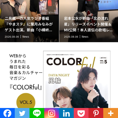
二見颯一の人気ラジオ番組
岩本公水が新曲「北の流れ
『やまステ』に葉月みなみが
星」リリースイベント開催＆
ゲスト出演。新曲「小樽終...
MV公開！本人直伝の歌唱レ...
News
News
2026.08.06
2026.08.06