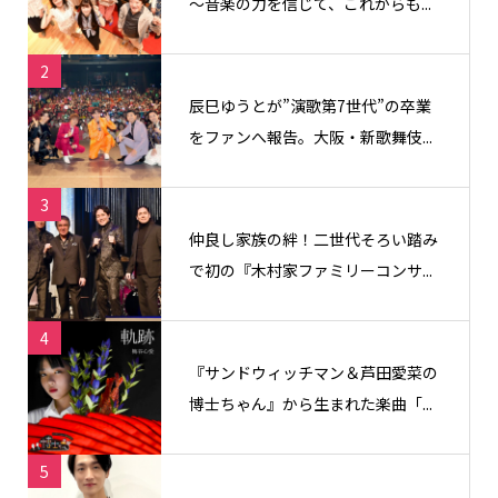
〜音楽の力を信じて、これからも...
2
辰巳ゆうとが”演歌第7世代”の卒業
をファンへ報告。大阪・新歌舞伎...
3
仲良し家族の絆！二世代そろい踏み
で初の『木村家ファミリーコンサ...
4
『サンドウィッチマン＆芦田愛菜の
博士ちゃん』から生まれた楽曲「...
5