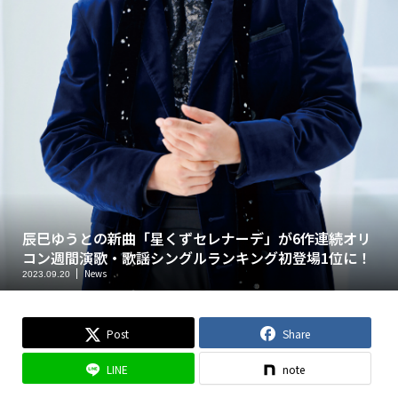
辰巳ゆうとの新曲「星くずセレナーデ」が6作連続オリ
コン週間演歌・歌謡シングルランキング初登場1位に！
News
2023.09.20
Post
Share
LINE
note