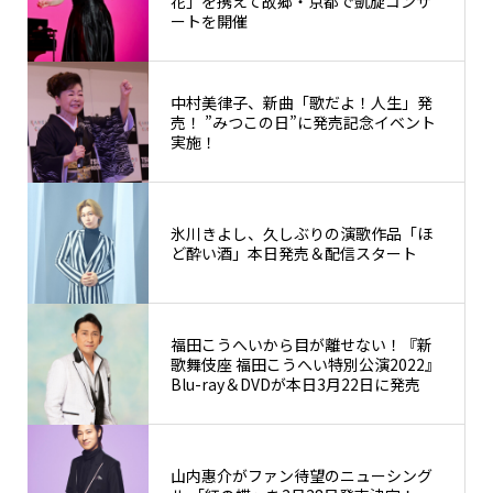
花」を携えて故郷・京都で凱旋コンサ
ートを開催
中村美律子、新曲「歌だよ！人生」発
売！ ”みつこの日”に発売記念イベント
実施！
氷川きよし、久しぶりの演歌作品「ほ
ど酔い酒」本日発売＆配信スタート
福田こうへいから目が離せない！『新
歌舞伎座 福田こうへい特別公演2022』
Blu-ray＆DVDが本日3月22日に発売
山内惠介がファン待望のニューシング