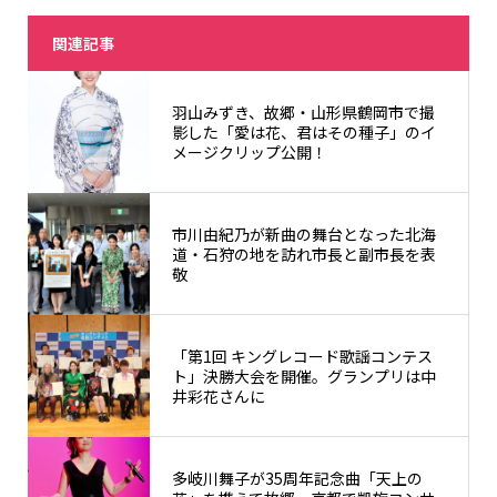
関連記事
羽山みずき、故郷・山形県鶴岡市で撮
影した「愛は花、君はその種子」のイ
メージクリップ公開！
市川由紀乃が新曲の舞台となった北海
道・石狩の地を訪れ市長と副市長を表
敬
「第1回 キングレコード歌謡コンテス
ト」決勝大会を開催。グランプリは中
井彩花さんに
多岐川舞子が35周年記念曲「天上の