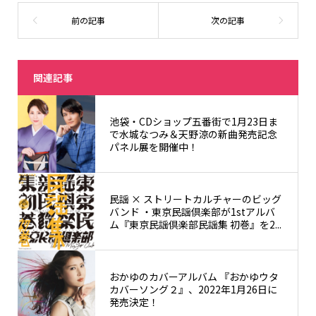
関連記事
池袋・CDショップ五番街で1月23日ま
で水城なつみ＆天野涼の新曲発売記念
パネル展を開催中！
⺠謡 × ストリートカルチャーのビッグ
バンド ・東京⺠謡倶楽部が1stアルバ
ム『東京⺠謡倶楽部⺠謡集 初巻』を2...
おかゆのカバーアルバム 『おかゆウタ
カバーソング２』、2022年1月26日に
発売決定！