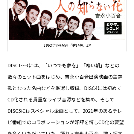
1962年4月発売「寒い朝」EP
DISC1～3には、「いつでも夢を」「寒い朝」などの
数々のヒット曲をはじめ、吉永小百合出演映画の主題
歌となった名曲などを厳選し収録。DISC4には初めて
CD化される貴重なライブ音源などを集め、そして
DISC5にはスペシャル企画として、2021年のあるテレ
ビ番組でのコラボレーションが好評を博しCD化の要望
を多くいただいていた、語り・吉永小百合、歌・坂本