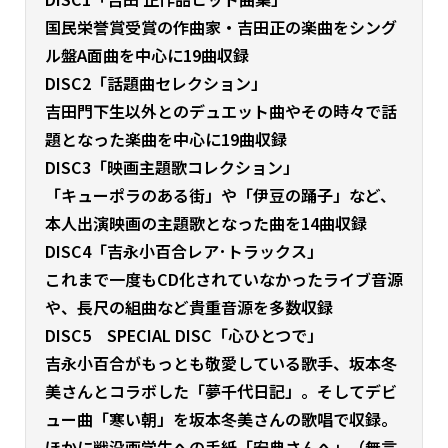
国民栄誉賞受賞の作曲家・吉田正の楽曲をシング
ル盤A面曲を中心に19曲収録
DISC2「話題曲セレクション」
吉田門下生以外とのデュエット曲やその時々で話
題となった楽曲を中心に19曲収録
DISC3「映画主題歌コレクション」
「キューポラのある街」や「伊豆の踊子」など、
本人出演映画の主題歌となった曲を14曲収録
DISC4「吉永小百合レア･トラックス」
これまで一度もCD化されていなかったライブ音源
や、長尺の組曲など貴重音源を多数収録
DISC5 SPECIAL DISC「心ひとつで」
吉永小百合がもっとも敬愛している歌手、坂本冬
美さんとコラボした「夢千代日記」。そしてデビ
ュー曲「寒い朝」を坂本冬美さんの歌唱で収録。
ほかに戦没画学生への手紙「安典さんへ」（無言