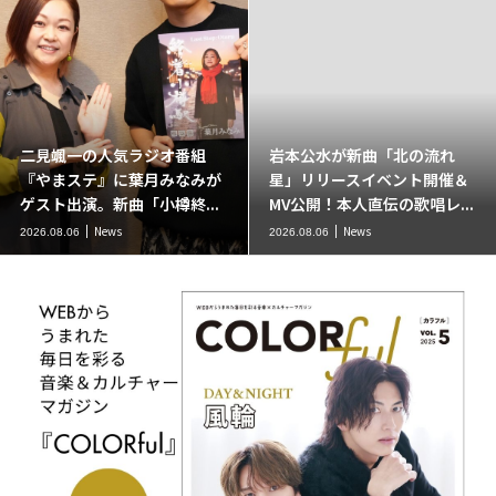
二見颯一の人気ラジオ番組
岩本公水が新曲「北の流れ
『やまステ』に葉月みなみが
星」リリースイベント開催＆
ゲスト出演。新曲「小樽終...
MV公開！本人直伝の歌唱レ...
News
News
2026.08.06
2026.08.06