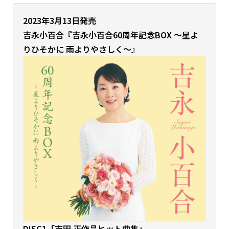
2023年3月13日発売
吉永小百合『
吉永小百合60周年記念BOX ～星よ
りひそかに 雨よりやさしく～』
DISC1「吉田 正作品ヒット曲集」