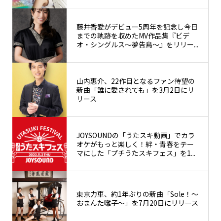
藤井香愛がデビュー5周年を記念し今日
までの軌跡を収めたMV作品集『ビデ
オ・シングルス～夢告鳥～』をリリー...
山内惠介、22作目となるファン待望の
新曲「誰に愛されても」を3月2日にリ
リース
JOYSOUNDの「うたスキ動画」でカラ
オケがもっと楽しく！絆・青春をテー
マにした「プチうたスキフェス」を1...
東京力車、約1年ぶりの新曲「Sole！～
おまんた囃子～」を7月20日にリリース