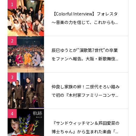
1
【Colorful Interview】フォレスタ
〜音楽の力を信じて、これからも...
2
辰巳ゆうとが”演歌第7世代”の卒業
をファンへ報告。大阪・新歌舞伎...
3
仲良し家族の絆！二世代そろい踏み
で初の『木村家ファミリーコンサ...
4
『サンドウィッチマン＆芦田愛菜の
博士ちゃん』から生まれた楽曲「...