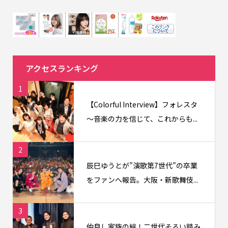
アクセスランキング
1
【Colorful Interview】フォレスタ
〜音楽の力を信じて、これからも...
2
辰巳ゆうとが”演歌第7世代”の卒業
をファンへ報告。大阪・新歌舞伎...
3
仲良し家族の絆！二世代そろい踏み