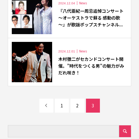
News
2024.12.04
『八代亜紀一周忌追悼コンサート
～オーケストラで蘇る 感動の歌
～』が歌謡ポップスチャンネル...
News
2024.12.01
木村徹二がセカンドコンサート開
催。”時代をつくる男”の魅力がみ
だれ咲き！
1
2
3
