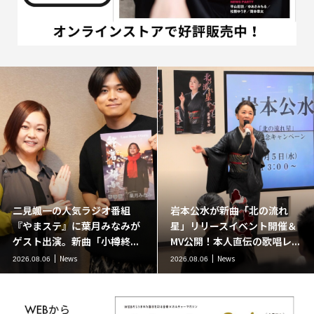
二見颯一の人気ラジオ番組
岩本公水が新曲「北の流れ
『やまステ』に葉月みなみが
星」リリースイベント開催＆
ゲスト出演。新曲「小樽終...
MV公開！本人直伝の歌唱レ...
News
News
2026.08.06
2026.08.06