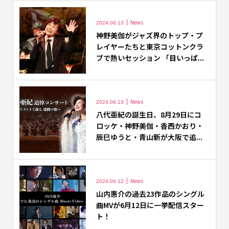
News
2024.06.13
神野美伽がジャズ界のトップ・プ
レイヤーたちと東京コットンクラ
ブで熱いセッション 「目いっぱ...
News
2024.06.13
八代亜紀の誕生日、8月29日にコ
ロッケ・神野美伽・香西かおり・
辰巳ゆうと・青山新が大阪で追...
News
2024.06.12
山内惠介の過去23作品のシングル
曲MVが6月12日に一挙配信スター
ト！