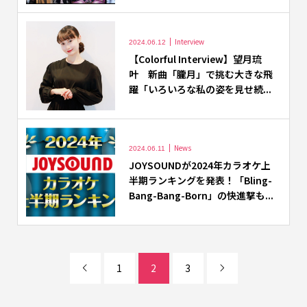
Interview
2024.06.12
【Colorful Interview】望月琉
叶 新曲「朧月」で挑む大きな飛
躍「いろいろな私の姿を見せ続...
News
2024.06.11
JOYSOUNDが2024年カラオケ上
半期ランキングを発表！「Bling-
Bang-Bang-Born」の快進撃も...
1
2
3

