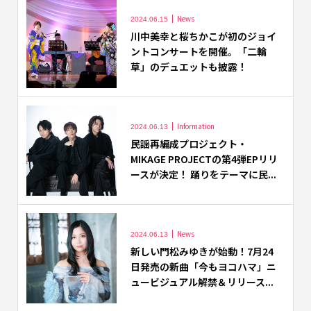
News
2024.06.15
川中美幸と桜ちかこが初のジョイ
ントコンサートを開催。「二輪
草」のデュエットも披露！
Information
2024.06.13
⺠謡再編成プロジェクト・
MIKAGE PROJECTの第4弾EPリリ
ースが決定！ 踊りをテーマに⺠...
News
2024.06.13
新しい門松みゆきが始動！7月24
日発売の新曲「今もヨコハマ」ニ
ュービジュアル解禁＆リリース...