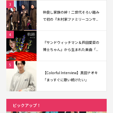
3
仲良し家族の絆！二世代そろい踏み
で初の『木村家ファミリーコンサ...
4
『サンドウィッチマン＆芦田愛菜の
博士ちゃん』から生まれた楽曲「...
5
【Colorful Interview】真田ナオキ
「まっすぐに歌い続けたい」
ピックアップ！