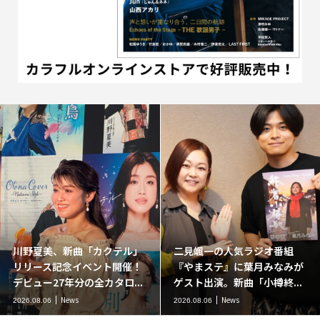
川野夏美、新曲「カクテル」
二見颯一の人気ラジオ番組
リリース記念イベント開催！
『やまステ』に葉月みなみが
デビュー27年分の全カタロ...
ゲスト出演。新曲「小樽終...
News
News
2026.08.06
2026.08.06