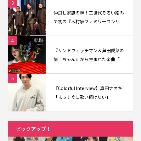
3
仲良し家族の絆！二世代そろい踏み
で初の『木村家ファミリーコンサ...
4
『サンドウィッチマン＆芦田愛菜の
博士ちゃん』から生まれた楽曲「...
5
【Colorful Interview】真田ナオキ
「まっすぐに歌い続けたい」
ピックアップ！