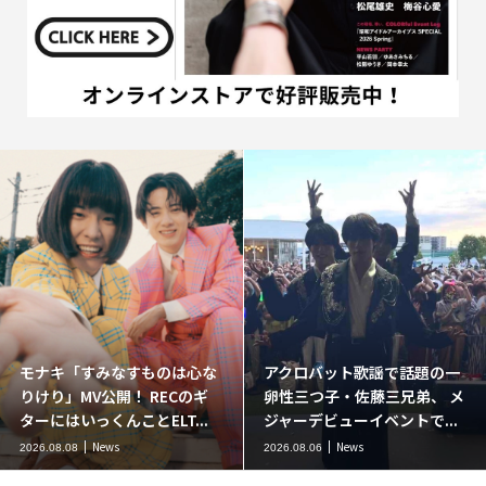
歌謡で話題の一
川野夏美、新曲「カクテル」
二見颯一の人
藤三兄弟、 メ
リリース記念イベント開催！
『やまステ』
イベントで...
デビュー27年分の全カタロ...
ゲスト出演。新
News
News
2026.08.06
2026.08.06