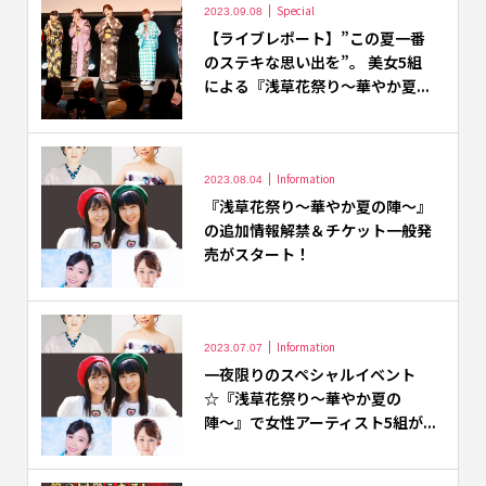
Special
2023.09.08
【ライブレポート】”この夏一番
のステキな思い出を”。 美女5組
による『浅草花祭り～華やか夏...
Information
2023.08.04
『浅草花祭り〜華やか夏の陣〜』
の追加情報解禁＆チケット一般発
売がスタート！
Information
2023.07.07
一夜限りのスペシャルイベント
☆『浅草花祭り〜華やか夏の
陣〜』で女性アーティスト5組が...