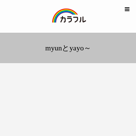
myunとyayo～