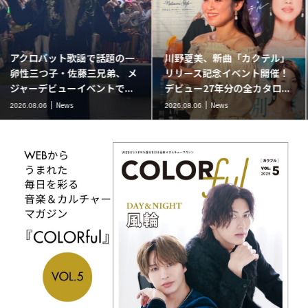
」
二見颯一の人気ラジオ番組
岩本公水が新曲「北の流れ
！
『やまステ』に葉月みなみが
星」リリースイベント開催
.
ゲスト出演。新曲「小樽終...
MV公開！本人直伝の歌唱レ..
News
News
2026.08.06
2026.08.06