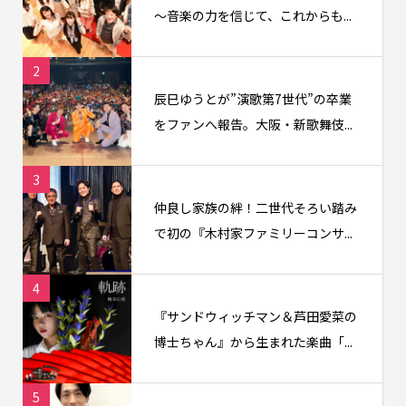
〜音楽の力を信じて、これからも...
2
辰巳ゆうとが”演歌第7世代”の卒業
をファンへ報告。大阪・新歌舞伎...
3
仲良し家族の絆！二世代そろい踏み
で初の『木村家ファミリーコンサ...
4
『サンドウィッチマン＆芦田愛菜の
博士ちゃん』から生まれた楽曲「...
5