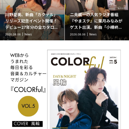
川野夏美、新曲「カクテル」
二見颯一の人気ラジオ番組
リリース記念イベント開催！
『やまステ』に葉月みなみが
デビュー27年分の全カタロ...
ゲスト出演。新曲「小樽終...
News
News
2026.08.06
2026.08.06