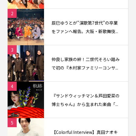
2
辰巳ゆうとが”演歌第7世代”の卒業
をファンへ報告。大阪・新歌舞伎...
3
仲良し家族の絆！二世代そろい踏み
で初の『木村家ファミリーコンサ...
4
『サンドウィッチマン＆芦田愛菜の
博士ちゃん』から生まれた楽曲「...
5
【Colorful Interview】真田ナオキ