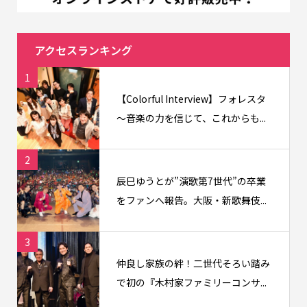
アクセスランキング
1
【Colorful Interview】フォレスタ
〜音楽の力を信じて、これからも...
2
辰巳ゆうとが”演歌第7世代”の卒業
をファンへ報告。大阪・新歌舞伎...
3
仲良し家族の絆！二世代そろい踏み
で初の『木村家ファミリーコンサ...