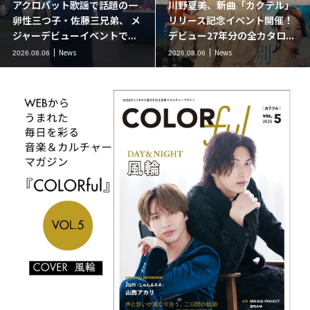
アクロバット歌謡で話題の一
川野夏美、新曲「カクテル」
卵性三つ子・佐藤三兄弟、 メ
リリース記念イベント開催！
ジャーデビューイベントで...
デビュー27年分の全カタロ...
News
News
2026.08.06
2026.08.06