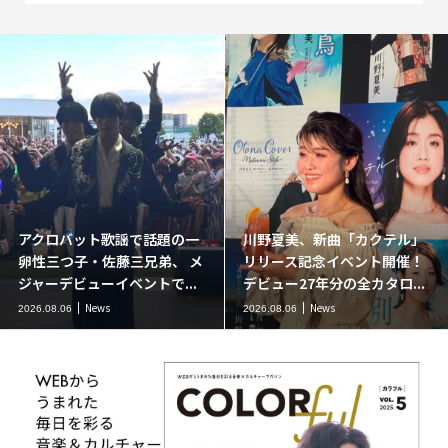
川野夏美、新曲「カクテル」
二見颯一の人気ラジオ番組
リリース記念イベント開催！
『やまステ』に葉月みなみが
デビュー27年分の全カタロ...
ゲスト出演。新曲「小樽終...
News
News
2026.08.06
2026.08.06