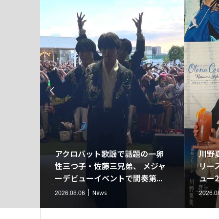

sk!】
アクロバット歌謡で話題の一卵
川野
性三つ子・佐藤三兄弟、 メジャ
リー
ーデビューイベントで間奏第...
ュー2
News
2026.08.06
2026.0