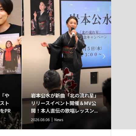

『や
岩本公水が新曲「北の流れ星」
歌の力
スト
リリースイベント開催＆MV公
幸×東
をPR
開！本人直伝の歌唱レッスン...
ッポン
バ...
News
2026.08.06
2026.08.