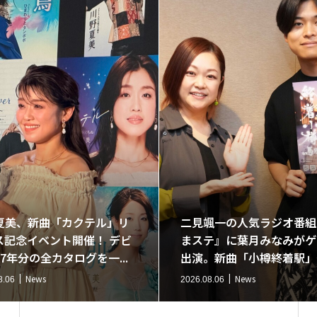
夏美、新曲「カクテル」リ
二見颯一の人気ラジオ番組
ス記念イベント開催！ デビ
まステ』に葉月みなみがゲ
7年分の全カタログを一...
出演。新曲「小樽終着駅」
News
News
8.06
2026.08.06