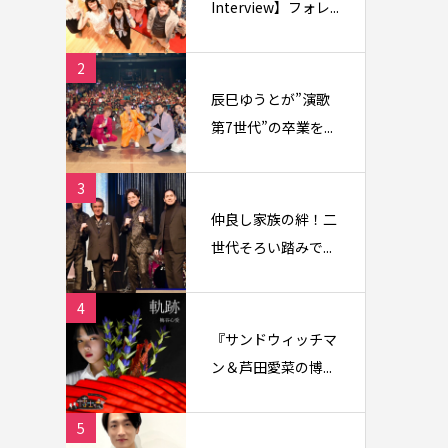
Interview】フォレ...
2
辰巳ゆうとが”演歌
第7世代”の卒業を...
3
仲良し家族の絆！二
世代そろい踏みで...
4
『サンドウィッチマ
ン＆芦田愛菜の博...
5