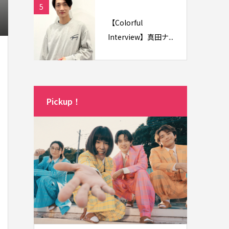
5
【Colorful
Interview】真田ナ...
Pickup！