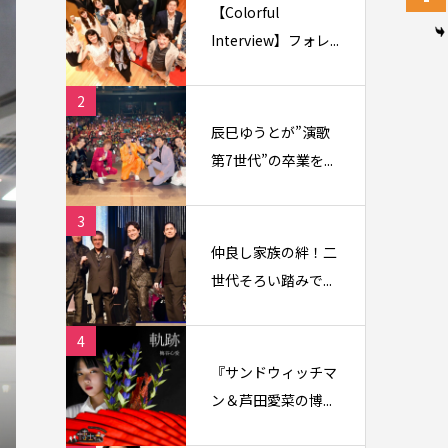
【Colorful
Interview】フォレ...
2
辰巳ゆうとが”演歌
第7世代”の卒業を...
3
仲良し家族の絆！二
世代そろい踏みで...
4
『サンドウィッチマ
ン＆芦田愛菜の博...