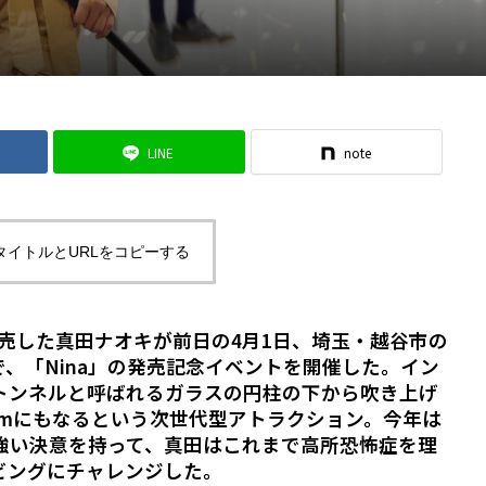
LINE
note
タイトルとURLをコピーする
発売した真田ナオキが前日の4月1日、埼玉・越谷市の
ionで、「Nina」の発売記念イベントを開催した。イン
トンネルと呼ばれるガラスの円柱の下から吹き上げ
Kmにもなるという次世代型アトラクション。今年は
強い決意を持って、真田はこれまで高所恐怖症を理
ビングにチャレンジした。