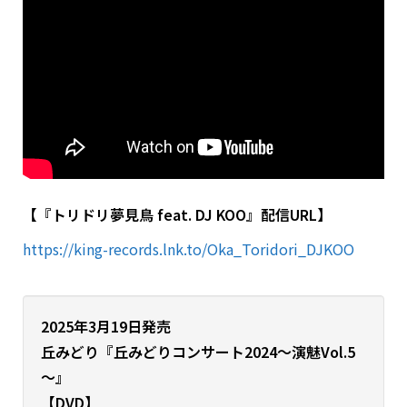
【『トリドリ夢見鳥 feat. DJ KOO』配信URL】
https://king-records.lnk.to/Oka_Toridori_DJKOO
2025年3月19日発売
丘みどり『
丘みどりコンサート2024～演魅Vol.5
～』
【DVD】