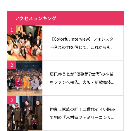
アクセスランキング
1
【Colorful Interview】フォレスタ
〜音楽の力を信じて、これからも...
2
辰巳ゆうとが”演歌第7世代”の卒業
をファンへ報告。大阪・新歌舞伎...
3
仲良し家族の絆！二世代そろい踏み
で初の『木村家ファミリーコンサ...