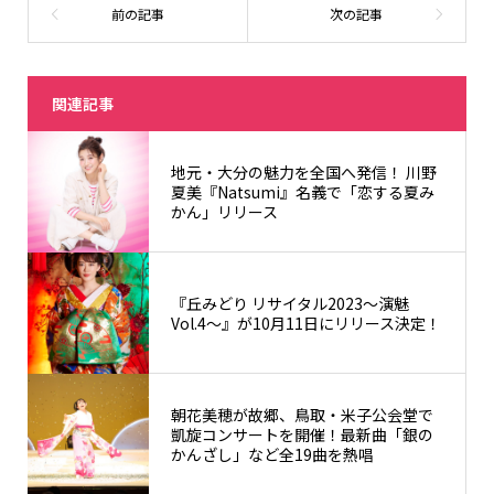
関連記事
地元・大分の魅力を全国へ発信！ 川野
夏美『Natsumi』名義で「恋する夏み
かん」リリース
『丘みどり リサイタル2023～演魅
Vol.4～』が10月11日にリリース決定！
朝花美穂が故郷、鳥取・米子公会堂で
凱旋コンサートを開催！最新曲「銀の
かんざし」など全19曲を熱唱