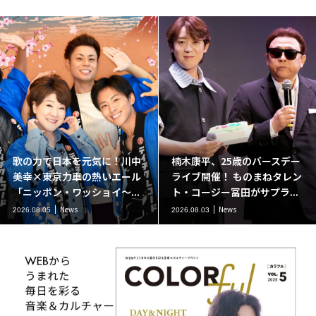
歌の力で日本を元気に！川中
楠木康平、25歳のバースデー
美幸×東京力車の熱いエール
ライブ開催！ ものまねタレン
「ニッポン・ワッショイ～...
ト・コージー冨田がサプラ...
News
News
2026.08.05
2026.08.03