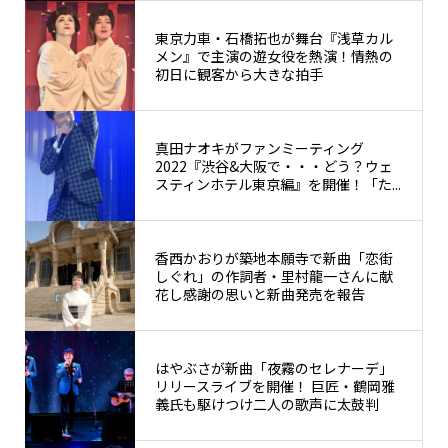
東京力車・石橋拓也が舞台『浅草カル
メン』で主演の遊女役を熱演！情熱の
初日に観客から大きな拍手
真田ナオキがファンミーティング
2022『渋谷&大阪で・・・どう？ウェ
スティンホテル東京編』を開催！「た...
香西かおりが築地本願寺で新曲「恋街
しぐれ」の作詞者・里村龍一さんに献
花し感謝の思いと新曲発売を報告
はやぶさが新曲「夜霧のセレナーデ」
リリースライブを開催！ 巨匠・鶴岡雅
義氏も駆けつけ二人の歌声に太鼓判