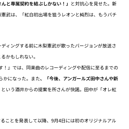
さんと専属契約を結ぶしかない！」
と対抗心を見せた。新
梨憲武は、「紅白初出場を狙うレオンと純烈は、もうバチ
ーディングする前に木梨憲武が歌ったバージョンが放送さ
こるかもしれない。
です！』では、同楽曲のレコーディングや配信に至るまでの
らかになった。また
、「今後、アンガールズ田中さんや新
」
という酒井からの提案を所さんが快諾。田中が「オレ紅
することを発表して以降、9月4日には初のオリジナルアル