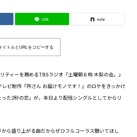
LINE
note
タイトルとURLをコピーする
リティーを務めるTBSラジオ『土曜朝６時 木梨の会。』
テレビ制作『所さん お届けモノです！』のロケをきっかけ
たった2秒の恋」が、本日より配信シングルとしてからリ
半から盛り上がる曲だからぜひフルコーラス聴いてほし