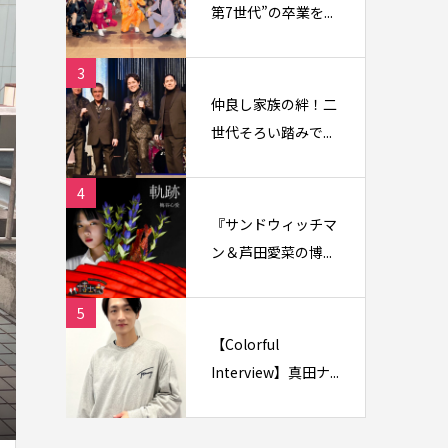
第7世代”の卒業を...
3
仲良し家族の絆！二
世代そろい踏みで...
4
『サンドウィッチマ
ン＆芦田愛菜の博...
5
【Colorful
Interview】真田ナ...