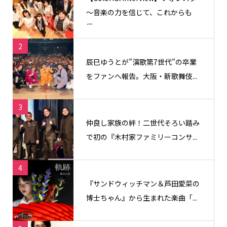
〜音楽の力を信じて、これからも
信...
2
辰巳ゆうとが”演歌第7世代”の卒業
をファンへ報告。大阪・新歌舞伎...
3
仲良し家族の絆！二世代そろい踏み
で初の『木村家ファミリーコンサ...
4
『サンドウィッチマン＆芦田愛菜の
博士ちゃん』から生まれた楽曲「...