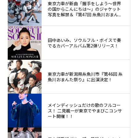
東京力車が新曲「握手をしよう～世界
の国からこんにちは～」のジャケット
写真を解禁＆『第47回 糸魚川おまん...
田中あいみ、ソウルフル・ボイスで奏
でるカバーアルバム第2弾リリース！
東京力車が新潟県糸魚川市『第46回 糸
魚川おまんた祭り』に出演決定！
メインディッシュだけの歌のフルコー
ス！ 二見颯一が東京でやまびこコンサ
ート開催！！