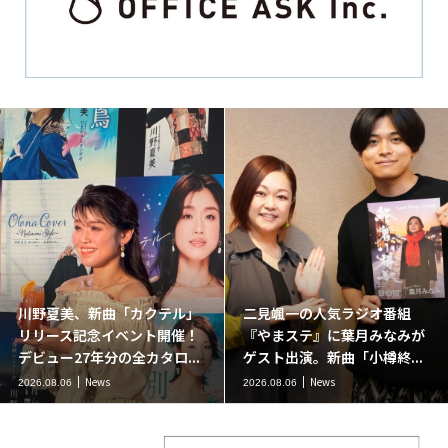
川野夏美、新曲「カクテル」
二見颯一の人気ラジオ番組
リリース記念イベント開催！
『やまステ』に葉月みなみが
デビュー27年分の全カタロ...
ゲスト出演。新曲「小樽終...
News
News
2026.08.06
2026.08.06