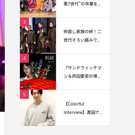
第7世代”の卒業を...
3
仲良し家族の絆！二
世代そろい踏みで...
4
『サンドウィッチマ
ン＆芦田愛菜の博...
5
【Colorful
Interview】真田ナ...