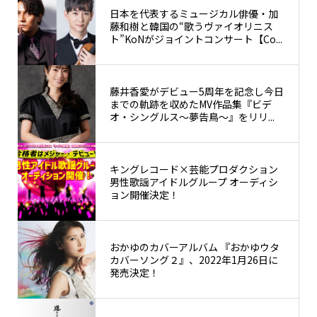
日本を代表するミュージカル俳優・加
藤和樹と韓国の“歌うヴァイオリニス
ト”KoNがジョイントコンサート【Co...
藤井香愛がデビュー5周年を記念し今日
までの軌跡を収めたMV作品集『ビデ
オ・シングルス～夢告鳥～』をリリ...
キングレコード×芸能プロダクション
男性歌謡アイドルグループ オーディシ
ョン開催決定！
おかゆのカバーアルバム 『おかゆウタ
カバーソング２』、2022年1月26日に
発売決定！