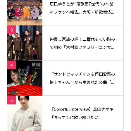
辰巳ゆうとが”演歌第7世代”の卒業
をファンへ報告。大阪・新歌舞伎...
3
仲良し家族の絆！二世代そろい踏み
で初の『木村家ファミリーコンサ...
4
『サンドウィッチマン＆芦田愛菜の
博士ちゃん』から生まれた楽曲「...
5
【Colorful Interview】真田ナオキ
「まっすぐに歌い続けたい」