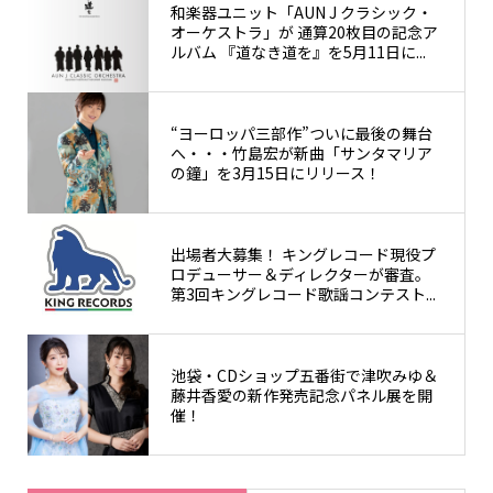
和楽器ユニット「AUN J クラシック・
オーケストラ」が 通算20枚⽬の記念ア
ルバム 『道なき道を』を5月11日に...
“ヨーロッパ三部作”ついに最後の舞台
へ・・・竹島宏が新曲「サンタマリア
の鐘」を3月15日にリリース！
出場者大募集！ キングレコード現役プ
ロデューサー＆ディレクターが審査。
第3回キングレコード歌謡コンテスト...
池袋・CDショップ五番街で津吹みゆ＆
藤井香愛の新作発売記念パネル展を開
催！