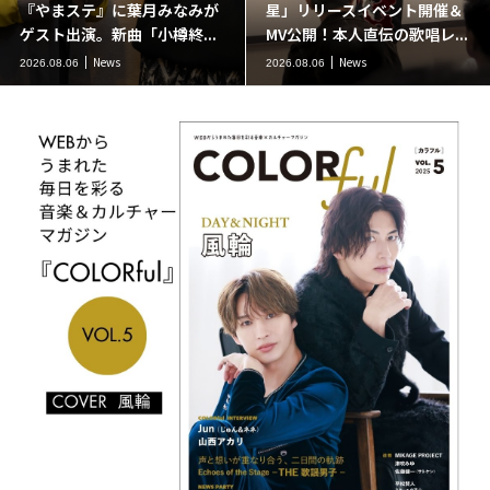
『やまステ』に葉月みなみが
星」リリースイベント開催＆
ゲスト出演。新曲「小樽終...
MV公開！本人直伝の歌唱レ...
News
News
2026.08.06
2026.08.06