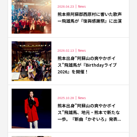
News
2026.04.23
熊本県阿蘇郡西原村に響いた歌声
ー飛雄馬が『復興感謝祭』に出演
News
2026.02.13
熊本出身”阿蘇山の爽やかボイ
ス”飛雄馬が『Birthdayライブ
2026』を開催！
News
2025.10.28
熊本出身”阿蘇山の爽やかボイ
ス”飛雄馬、地元・熊本で新たな
一歩。『新曲「かぞいろ」発表...