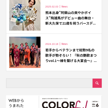
News
2025.02.03
熊本出身”阿蘇山の爽やかボイ
ス”飛雄馬がデビュー曲の舞台・
新大久保で21歳を祝うバースデ...
News
2024.10.18
若手からベテランまで総勢9名の
歌手が勢ぞろい！ 『秋の艶歌まつ
りvol.1～縁を繋げる大宴会～』...