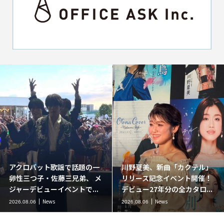
アクロバット歌謡で話題の一
川野夏美、新曲「カクテル」
卵性三つ子・佐藤三兄弟、 メ
リリース記念イベント開催！
ジャーデビューイベントで...
デビュー27年分の全カタロ...
News
News
2026.08.06
2026.08.06