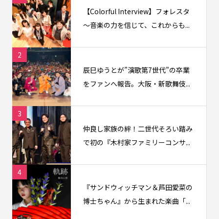
【Colorful Interview】フォレスタ
〜音楽の力を信じて、これからも...
2
辰巳ゆうとが”演歌第7世代”の卒業
をファンへ報告。大阪・新歌舞伎...
3
仲良し家族の絆！二世代そろい踏み
で初の『木村家ファミリーコンサ...
4
『サンドウィッチマン＆芦田愛菜の
博士ちゃん』から生まれた楽曲「...