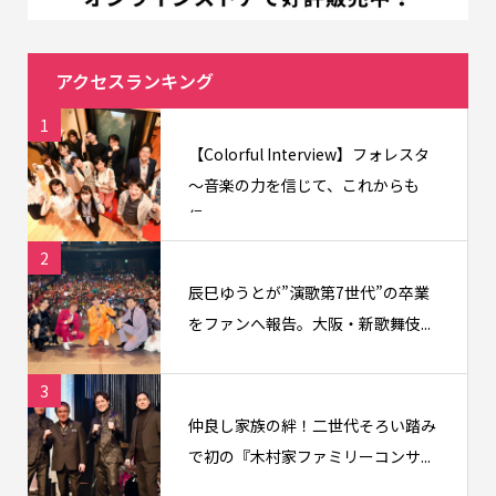
アクセスランキング
1
【Colorful Interview】フォレスタ
〜音楽の力を信じて、これからも
信...
2
辰巳ゆうとが”演歌第7世代”の卒業
をファンへ報告。大阪・新歌舞伎...
3
仲良し家族の絆！二世代そろい踏み
で初の『木村家ファミリーコンサ...