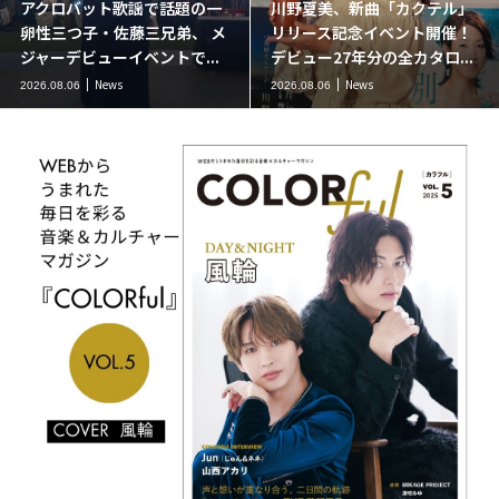
アクロバット歌謡で話題の一
川野夏美、新曲「カクテル」
卵性三つ子・佐藤三兄弟、 メ
リリース記念イベント開催！
ジャーデビューイベントで...
デビュー27年分の全カタロ...
News
News
2026.08.06
2026.08.06