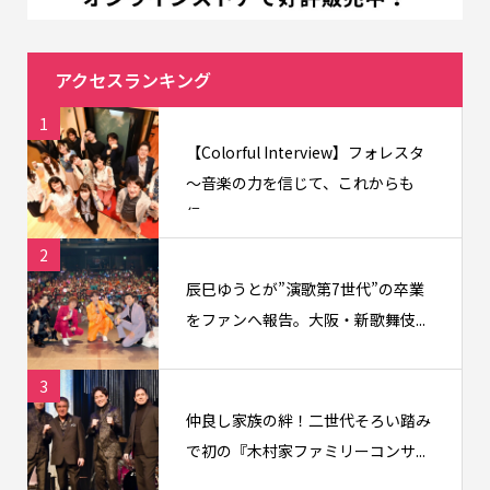
アクセスランキング
1
【Colorful Interview】フォレスタ
〜音楽の力を信じて、これからも
信...
2
辰巳ゆうとが”演歌第7世代”の卒業
をファンへ報告。大阪・新歌舞伎...
3
仲良し家族の絆！二世代そろい踏み
で初の『木村家ファミリーコンサ...