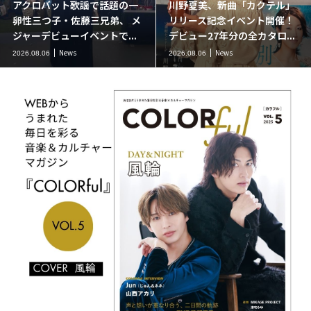
アクロバット歌謡で話題の一
川野夏美、新曲「カクテル」
卵性三つ子・佐藤三兄弟、 メ
リリース記念イベント開催！
ジャーデビューイベントで...
デビュー27年分の全カタロ...
News
News
2026.08.06
2026.08.06