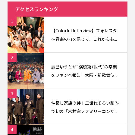
アクセスランキング
1
【Colorful Interview】フォレスタ
〜音楽の力を信じて、これからも...
2
辰巳ゆうとが”演歌第7世代”の卒業
をファンへ報告。大阪・新歌舞伎...
3
仲良し家族の絆！二世代そろい踏み
で初の『木村家ファミリーコンサ...
4