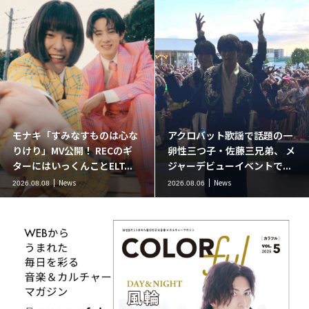
モナキ「すみなすものは心な
アクロバット歌謡で話題の一
りけり」MV公開！ RECのギ
卵性三つ子・佐藤三兄弟、 メ
ターにはいっくんことELT...
ジャーデビューイベントで...
News
News
2026.08.08
2026.08.06